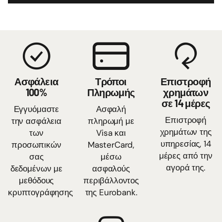
Ασφάλεια
Τρόποι
Επιστροφή
100%
Πληρωμής
χρημάτων
σε 14 μέρες
Εγγυόμαστε
Ασφαλή
Επιστροφή
την ασφάλεια
πληρωμή με
χρημάτων της
των
Visa και
υπηρεσίας, 14
προσωπικών
MasterCard,
μέρες από την
σας
μέσω
αγορά της.
δεδομένων με
ασφαλούς
μεθόδους
περιβάλλοντος
κρυπτογράφησης
της Eurobank.