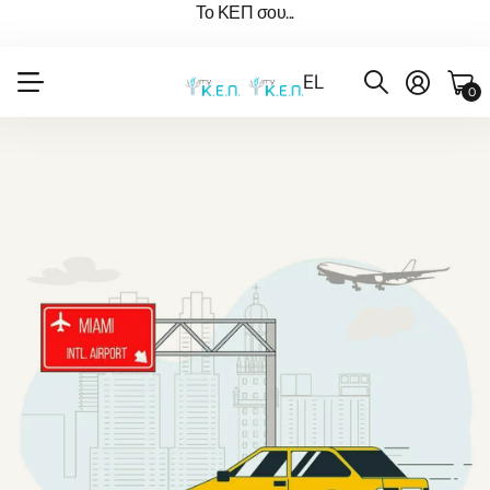
Το ΚΕΠ σου...
EL
0